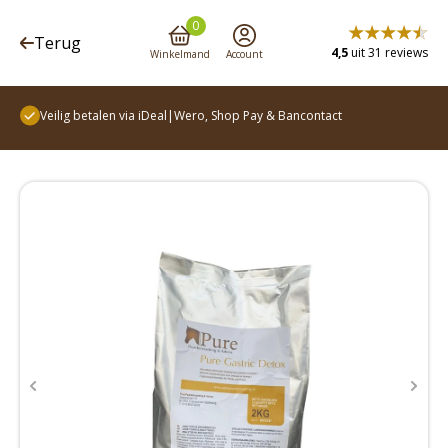
0
Terug
4,5
uit 31 reviews
Winkelmand
Account
Terug
Veilig betalen via iDeal|Wero, Shop Pay & Bancontact
Voer en supplementen
Verzorging
Accessoires en meer