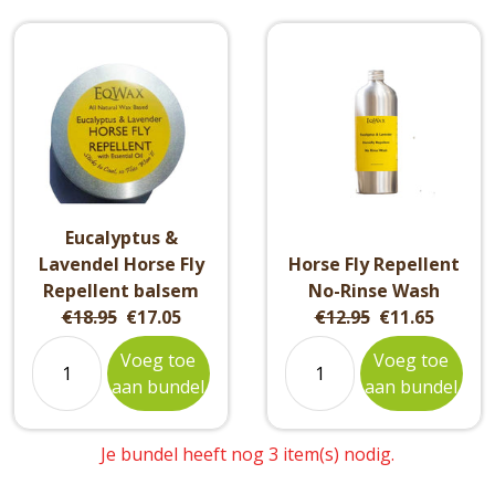
Eucalyptus &
Lavendel Horse Fly
Horse Fly Repellent
Repellent balsem
No-Rinse Wash
Original
Current
Original
Current
€18.95
€17.05
€12.95
€11.65
price:
price:
price:
price:
Voeg toe
Voeg toe
aan bundel
aan bundel
Je bundel heeft nog 3 item(s) nodig.