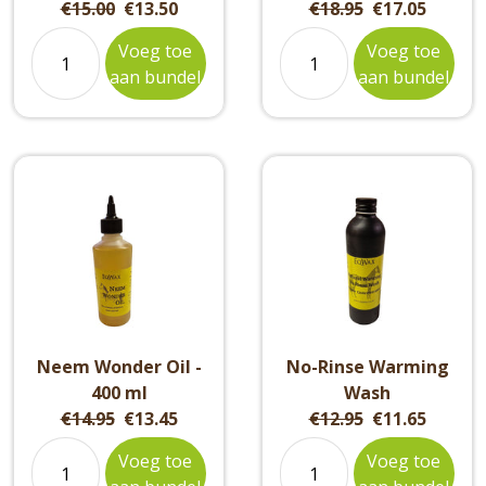
Original
Current
Original
Current
€15.00
€13.50
€18.95
€17.05
van de Detox poeder te maskeren indien nodig.
price:
price:
price:
price:
Voeg toe
Voeg toe
aan bundel
aan bundel
Neem Wonder Oil -
No-Rinse Warming
400 ml
Wash
Original
Current
Original
Current
€14.95
€13.45
€12.95
€11.65
price:
price:
price:
price:
Voeg toe
Voeg toe