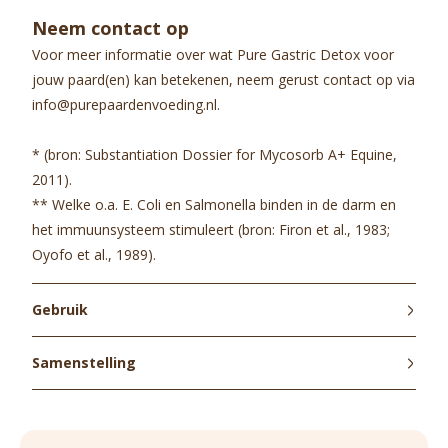
Neem contact op
Voor meer informatie over wat Pure Gastric Detox voor
jouw paard(en) kan betekenen, neem gerust contact op via
info@purepaardenvoeding.nl.
*
(bron: Substantiation Dossier for Mycosorb A+ Equine,
2011).
** Welke o.a. E. Coli en Salmonella binden in de darm en
het immuunsysteem stimuleert
(bron: Firon et al., 1983;
Oyofo et al., 1989).
Gebruik
Adviesdosering:
Samenstelling
Paard (550-600 kg): 25 gram per dag
Pony (300-350 kg): 15 gram per dag
Ingrediënten: een mycotoxine binder (Mycosorb A+) om
mycotoxinen te helpen afvoeren via de mest, een