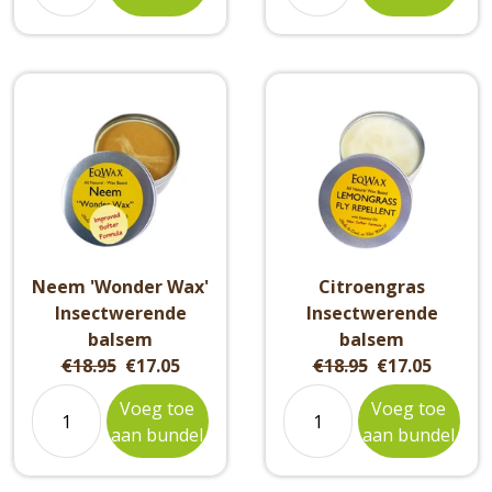
Neem 'Wonder Wax'
Citroengras
Insectwerende
Insectwerende
balsem
balsem
Original
Current
Original
Current
€18.95
€17.05
€18.95
€17.05
price:
price:
price:
price:
Voeg toe
Voeg toe
aan bundel
aan bundel