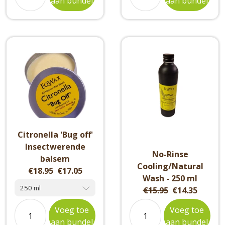
aan bundel
aan bundel
Citronella 'Bug off'
Insectwerende
No-Rinse
balsem
Cooling/Natural
Original
Current
€18.95
€17.05
Wash - 250 ml
price:
price:
Original
Current
€15.95
€14.35
price:
price:
Voeg toe
Voeg toe
aan bundel
aan bundel