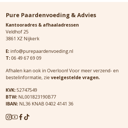
Pure Paardenvoeding & Advies
Kantooradres & afhaaladressen
Veldhof 25
3861 XZ Nijkerk
E:
info@purepaardenvoeding.nl
T:
06 49 67 69 09
Afhalen kan ook in Overloon! Voor meer verzend- en
bestelinformatie, zie
veelgestelde vragen.
KVK:
52747549
BTW:
NL001823190B77
IBAN:
NL36 KNAB 0402 4141 36